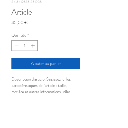
SKU : 126351351935
Article
Prix
45,00 €
Quantité
*
Ajouter au panier
Description d'article. Saisissez ici les 
caractéristiques de l'article : taille, 
matière et autres informations utiles.
DÉTAILS D'ARTICLE
Détails d'article. Saisissez ici les 
POLITIQUE D'ÉCHANGE ET
caractéristiques de l'article : taille, matière 