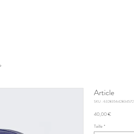
e
Article
SKU : 632835642834572
Prix
40,00 €
Taille
*