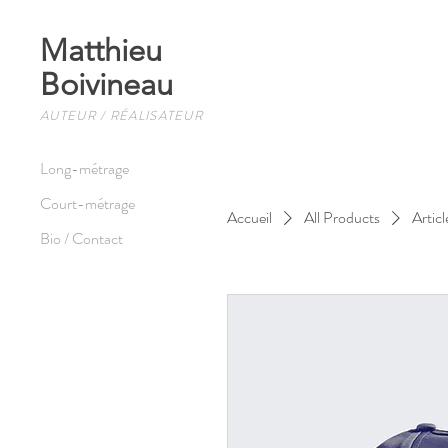
Matthieu
Boivineau
AUTEUR / RÉALISATEUR
Long-métrage
Court-métrage
Accueil
All Products
Articl
Bio / Contact