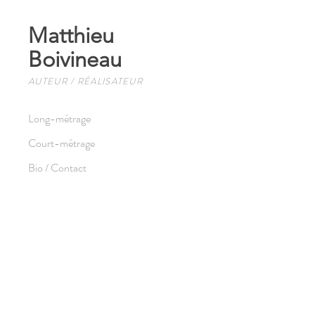
Matthieu
Boivineau
AUTEUR / RÉALISATEUR
Long-métrage
Court-métrage
Bio / Contact